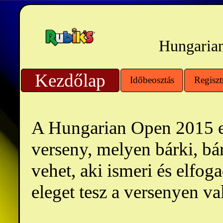
Hungarian
Kezdőlap
Időbeosztás
Regiszt
A Hungarian Open 2015 e
verseny, melyen bárki, b
vehet, aki ismeri és elfo
eleget tesz a versenyen val