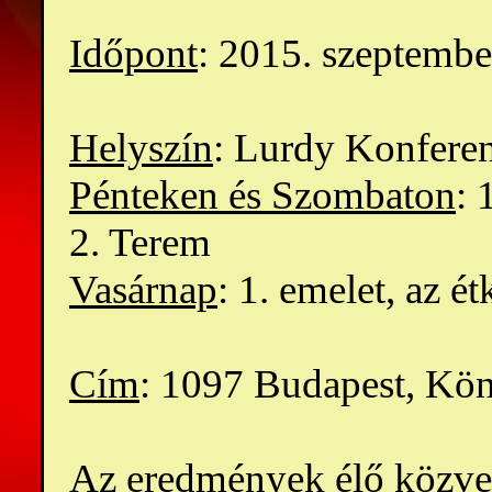
Időpont
: 2015. szeptembe
Helyszín
: Lurdy Konfere
Pénteken és Szombaton
: 
2. Terem
Vasárnap
: 1. emelet, az é
Cím
: 1097 Budapest, Kö
Az eredmények élő közve